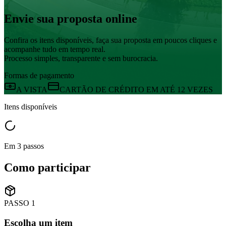
Envie sua
proposta online
Confira os itens disponíveis, faça sua proposta em poucos cliques e
acompanhe tudo em tempo real.
Processo simples, transparente e sem burocracia.
Formas de pagamento
A VISTA
CARTÃO DE CRÉDITO EM ATÉ 12 VEZES
Itens disponíveis
Em 3 passos
Como participar
PASSO
1
Escolha um item